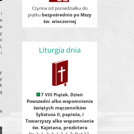
Czynna od poniedziałku do
i
piątku
bezpośrednio po Mszy
a
św. wieczornej
a
ny
i
,
Liturgia dnia
i
y
y
k
ą
7 VIII Piątek. Dzień
Powszedni albo wspomnienie
świętych męczenników
a
Sykstusa II, papieża, i
Towarzyszy albo wspomnienie
św. Kajetana, prezbitera