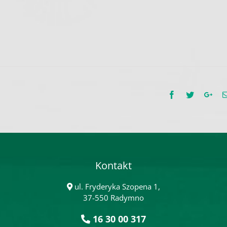
Facebook
Twitter
Goo
Kontakt
ul. Fryderyka Szopena 1,
37-550 Radymno
16 30 00 317