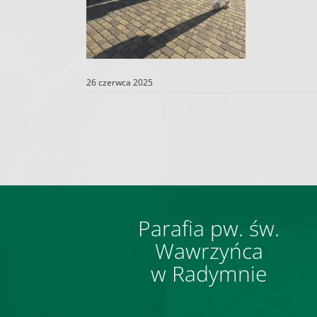
26 czerwca 2025
Parafia pw. św.
Wawrzyńca
w Radymnie