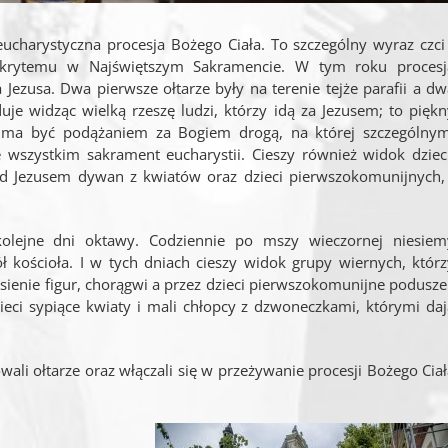
eucharystyczna procesja Bożego Ciała. To szczególny wyraz czci 
i ukrytemu w Najświętszym Sakramencie. W tym roku procesj
 Jezusa. Dwa pierwsze ołtarze były na terenie tejże parafii a dw
aduje widząc wielką rzeszę ludzi, którzy idą za Jezusem; to pięk
re ma być podążaniem za Bogiem drogą, na której szczególnym
wszystkim sakrament eucharystii. Cieszy również widok dzieci
ed Jezusem dywan z kwiatów oraz dzieci pierwszokomunijnych, 
kolejne dni oktawy. Codziennie po mszy wieczornej niesiem
 kościoła. I w tych dniach cieszy widok grupy wiernych, którz
sienie figur, chorągwi a przez dzieci pierwszokomunijne podusze
ieci sypiące kwiaty i mali chłopcy z dzwoneczkami, którymi daj
ali ołtarze oraz włączali się w przeżywanie procesji Bożego Ciał