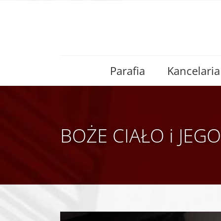
Skip
to
content
Parafia
Kancelaria
BOŻE CIAŁO i JEG
View