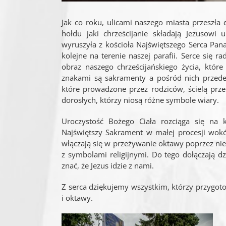
Jak co roku, ulicami naszego miasta przeszła 
hołdu jaki chrześcijanie składają Jezusow
wyruszyła z kościoła Najświętszego Serca Pana
kolejne na terenie naszej parafii. Serce się r
obraz naszego chrześcijańskiego życia, któ
znakami są sakramenty a pośród nich przede 
które prowadzone przez rodziców, ścielą prz
dorosłych, którzy niosą różne symbole wiary.
Uroczystość Bożego Ciała rozciąga się na 
Najświętszy Sakrament w małej procesji wokół
włączają się w przeżywanie oktawy poprzez nie
z symbolami religijnymi. Do tego dołączają dz
znać, że Jezus idzie z nami.
Z serca dziękujemy wszystkim, którzy przygotow
i oktawy.