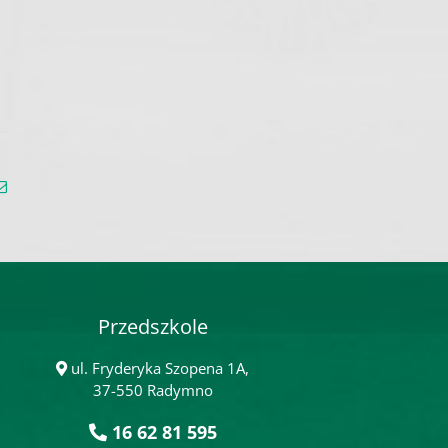
gle+
Email
Przedszkole
ul. Fryderyka Szopena 1A,
37-550 Radymno
16 62 81 595