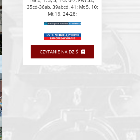
Na 2, 1. 3; 3, 1-3. 6-7; Pwt 32,
35cd-36ab. 39abcd. 41; Mt 5, 10;
Mt 16, 24-28;
CZYTANIE NA DZIŚ