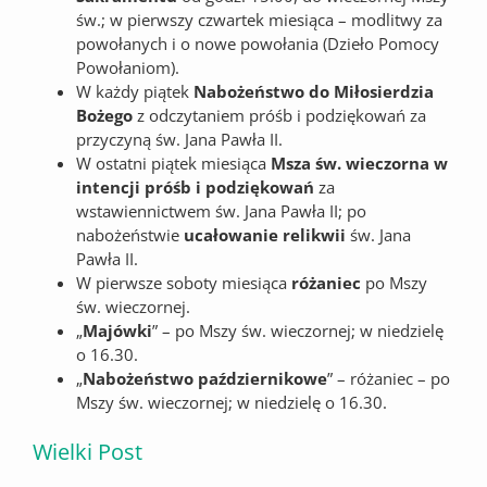
św.; w pierwszy czwartek miesiąca – modlitwy za
powołanych i o nowe powołania (Dzieło Pomocy
Powołaniom).
W każdy piątek
Nabożeństwo do Miłosierdzia
Bożego
z odczytaniem próśb i podziękowań za
przyczyną św. Jana Pawła II.
W ostatni piątek miesiąca
Msza św. wieczorna w
intencji próśb i podziękowań
za
wstawiennictwem św. Jana Pawła II; po
nabożeństwie
ucałowanie relikwii
św. Jana
Pawła II.
W pierwsze soboty miesiąca
różaniec
po Mszy
św. wieczornej.
„
Majówki
” – po Mszy św. wieczornej; w niedzielę
o 16.30.
„
Nabożeństwo październikowe
” – różaniec – po
Mszy św. wieczornej; w niedzielę o 16.30.
Wielki Post