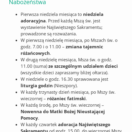
Nabożeństwa
Pierwsza niedziela miesiąca to
niedziela
adoracyjna
. Przed każdą Mszą św. jest
wystawienie Najświętszego Sakramentu;
prowadzone są rozważania.
W pierwszą niedzielę miesiąca, po Mszach św. o
godz. 7.00 i o 11.00 –
zmiana tajemnic
różańcowych
.
W drugą niedzielę miesiąca, Msza św. o godz.
11.00 (suma)
ze szczególnym udziałem dzieci
(wszystkie dzieci zapraszamy bliżej ołtarza).
W niedziele o godz. 16.30 sprawowana jest
liturgia godzin
(Nieszpory).
W każdy trzynasty dzień miesiąca, po Mszy św.
wieczornej –
różaniec fatimski
.
W każdą środę, po Mszy św. wieczornej –
Nowenna do Matki Bożej Nieustającej
Pomocy
.
W każdy czwartek
adoracja Najświętszego
Sakramentu
od godz. 15.00, do wieczornej Mszy