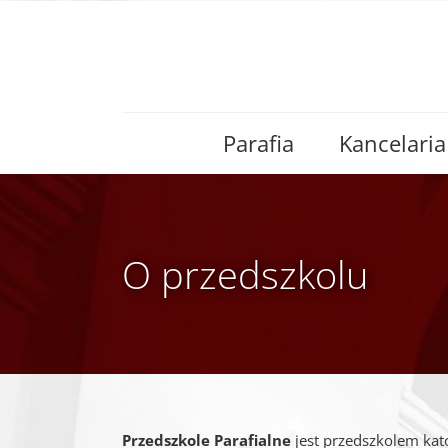
Skip
to
content
Parafia
Kancelaria
O przedszkolu
Przedszkole Parafialne
jest przedszkolem kat