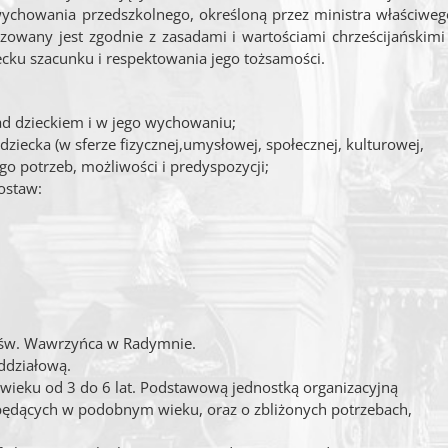
ychowania przedszkolnego, określoną przez ministra właściweg
owany jest zgodnie z zasadami i wartościami chrześcijańskimi 
ku szacunku i respektowania jego tożsamości.
d dzieckiem i w jego wychowaniu;
ecka (w sferze fizycznej,umysłowej, społecznej, kulturowej,
ego potrzeb, możliwości i predyspozycji;
ostaw:
 św. Wawrzyńca w Radymnie.
oddziałową.
wieku od 3 do 6 lat. Podstawową jednostką organizacyjną
i będących w podobnym wieku, oraz o zbliżonych potrzebach,