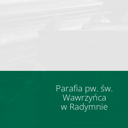
Parafia pw. św.
Wawrzyńca
w Radymnie