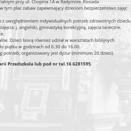
fialnym przy ul. Chopina 1A w Radymnie. Posiada
 tym plac zabaw zapewniający dzieciom bezpieczeństwo zajęć
ie z uwzględnieniem indywidualnych potrzeb zdrowotnych dziecka
jęcia: j. angielski, gimnastykę korekcyjną, zajęcia taneczne.
e.
ne. Dzieci biorą również udział w warsztatach biblijnych.
do piątku w godzinach od 6.30 do 16.00.
ug potrzeb, organizowany jest dyżur (minimum 20 dzieci).
rii Przedszkola lub pod nr tel.16 6281595