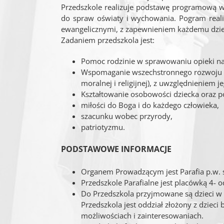
Przedszkole realizuje podstawę programową w
do spraw oświaty i wychowania. Pogram realiz
ewangelicznymi, z zapewnieniem każdemu dziec
Zadaniem przedszkola jest:
Pomoc rodzinie w sprawowaniu opieki na
Wspomaganie wszechstronnego rozwoju dzi
moralnej i religijnej), z uwzględnieniem j
Kształtowanie osobowości dziecka oraz p
miłości do Boga i do każdego człowieka,
szacunku wobec przyrody,
patriotyzmu.
PODSTAWOWE INFORMACJE
Organem Prowadzącym jest Parafia p.w.
Przedszkole Parafialne jest placówką 4- 
Do Przedszkola przyjmowane są dzieci w 
Przedszkola jest oddział złożony z dziec
możliwościach i zainteresowaniach.