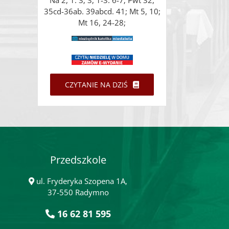
Na 2, 1. 3; 3, 1-3. 6-7; Pwt 32,
35cd-36ab. 39abcd. 41; Mt 5, 10;
Mt 16, 24-28;
CZYTANIE NA DZIŚ
Przedszkole
ul. Fryderyka Szopena 1A,
37-550 Radymno
16 62 81 595