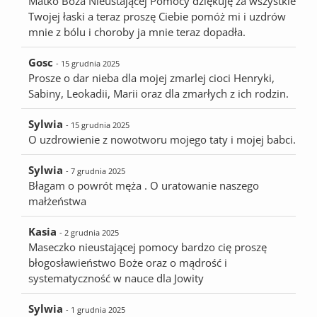
Matko Boża Nieustającej Pomocy dziękuję za wszystkie
Twojej łaski a teraz proszę Ciebie pomóż mi i uzdrów
mnie z bólu i choroby ja mnie teraz dopadła.
Gosc
- 15 grudnia 2025
Prosze o dar nieba dla mojej zmarlej cioci Henryki,
Sabiny, Leokadii, Marii oraz dla zmarłych z ich rodzin.
Sylwia
- 15 grudnia 2025
O uzdrowienie z nowotworu mojego taty i mojej babci.
Sylwia
- 7 grudnia 2025
Błagam o powrót męża . O uratowanie naszego
małżeństwa
Kasia
- 2 grudnia 2025
Maseczko nieustającej pomocy bardzo cię proszę
błogosławieństwo Boże oraz o mądrość i
systematyczność w nauce dla Jowity
Sylwia
- 1 grudnia 2025