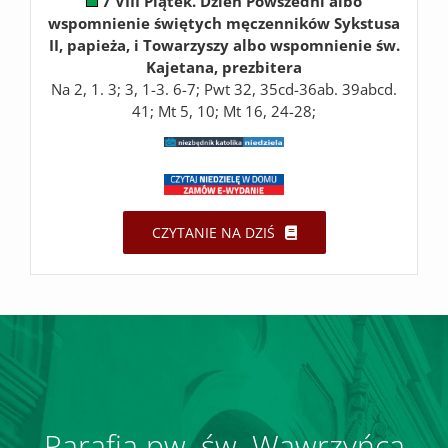
7 VIII Piątek. Dzień Powszedni albo
wspomnienie świętych męczenników Sykstusa
II, papieża, i Towarzyszy albo wspomnienie św.
Kajetana, prezbitera
Na 2, 1. 3; 3, 1-3. 6-7; Pwt 32, 35cd-36ab. 39abcd.
41; Mt 5, 10; Mt 16, 24-28;
CZYTANIE NA DZIŚ
Parafia pw. św. Wawrzyńca