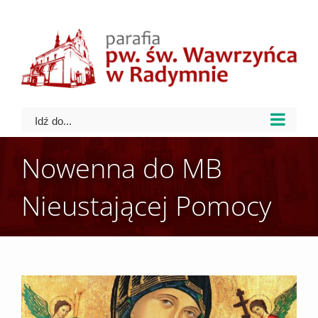
Skip
to
content
Idź do...
Nowenna do MB
Nieustającej Pomocy