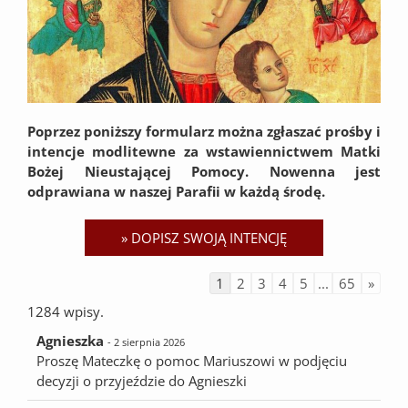
Poprzez poniższy formularz można zgłaszać prośby i
intencje modlitewne za wstawiennictwem Matki
Bożej Nieustającej Pomocy. Nowenna jest
odprawiana w naszej Parafii w każdą środę.
1
2
3
4
5
...
65
»
1284 wpisy.
Agnieszka
- 2 sierpnia 2026
Proszę Mateczkę o pomoc Mariuszowi w podjęciu
decyzji o przyjeździe do Agnieszki