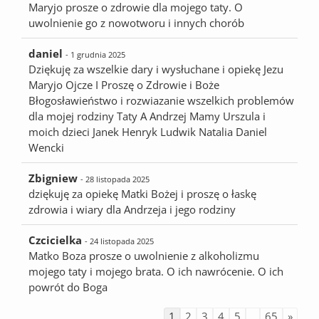
Maryjo prosze o zdrowie dla mojego taty. O
uwolnienie go z nowotworu i innych chorób
daniel
- 1 grudnia 2025
Dziękuję za wszelkie dary i wysłuchane i opiekę Jezu
Maryjo Ojcze I Proszę o Zdrowie i Boże
Błogosławieństwo i rozwiazanie wszelkich problemów
dla mojej rodziny Taty A Andrzej Mamy Urszula i
moich dzieci Janek Henryk Ludwik Natalia Daniel
Wencki
Zbigniew
- 28 listopada 2025
dziękuję za opiekę Matki Bożej i proszę o łaskę
zdrowia i wiary dla Andrzeja i jego rodziny
Czcicielka
- 24 listopada 2025
Matko Boza prosze o uwolnienie z alkoholizmu
mojego taty i mojego brata. O ich nawrócenie. O ich
powrót do Boga
1
2
3
4
5
...
65
»