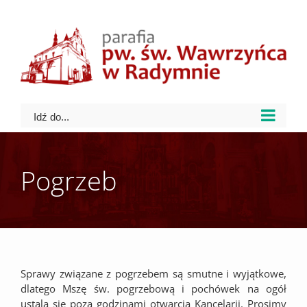
Skip
to
content
Idź do...
Pogrzeb
Sprawy związane z pogrzebem są smutne i wyjątkowe,
dlatego Mszę św. pogrzebową i pochówek na ogół
ustala się poza godzinami otwarcia Kancelarii. Prosimy