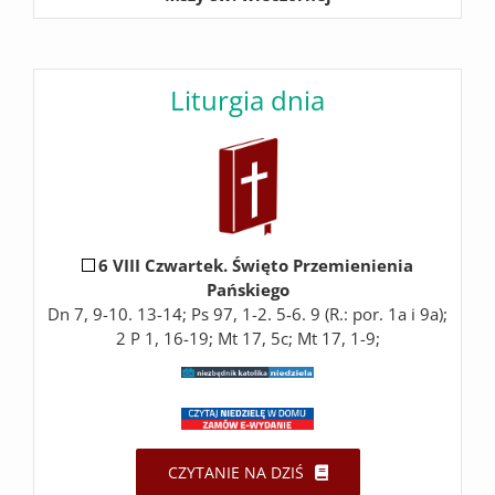
Liturgia dnia
6 VIII Czwartek. Święto Przemienienia
Pańskiego
Dn 7, 9-10. 13-14; Ps 97, 1-2. 5-6. 9 (R.: por. 1a i 9a);
2 P 1, 16-19; Mt 17, 5c; Mt 17, 1-9;
CZYTANIE NA DZIŚ