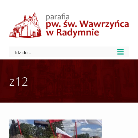
Skip
to
content
Idź do...
z12