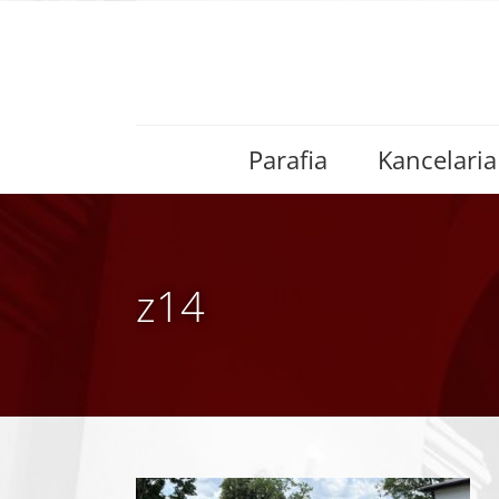
Skip
to
content
Parafia
Kancelaria
z14