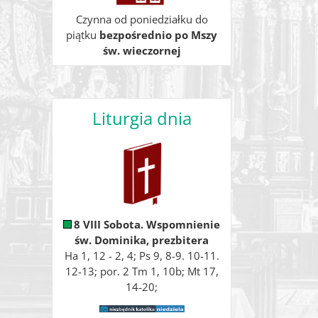
Czynna od poniedziałku do
piątku
bezpośrednio po Mszy
św. wieczornej
Liturgia dnia
8 VIII Sobota. Wspomnienie
św. Dominika, prezbitera
Ha 1, 12 - 2, 4; Ps 9, 8-9. 10-11.
12-13; por. 2 Tm 1, 10b; Mt 17,
14-20;