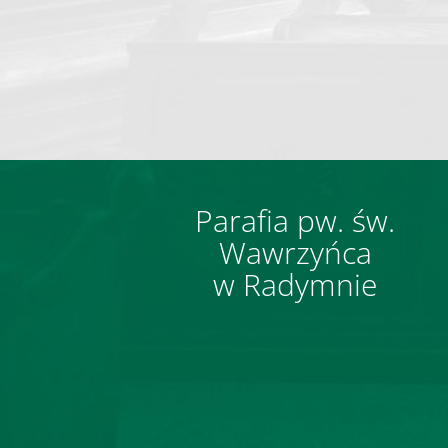
Parafia pw. św.
Wawrzyńca
w Radymnie