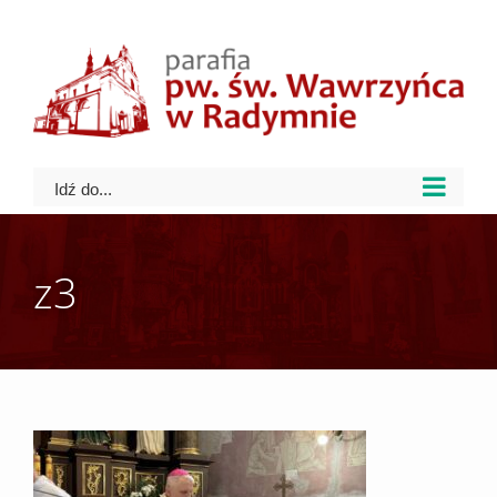
Skip
to
content
Idź do...
z3