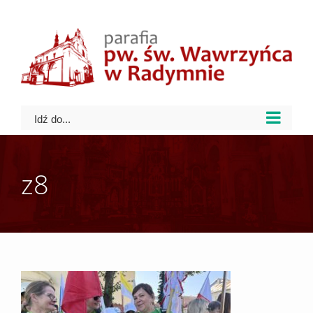
Skip
to
content
Idź do...
z8