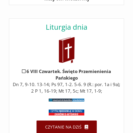
Liturgia dnia
6 VIII Czwartek. Święto Przemienienia
Pańskiego
Dn 7, 9-10. 13-14; Ps 97, 1-2. 5-6. 9 (R.: por. 1a i 9a);
2 P 1, 16-19; Mt 17, 5c; Mt 17, 1-9;
CZYTANIE NA DZIŚ