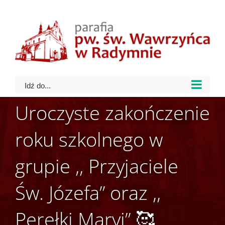
Skip
to
content
Idź do...
Uroczyste zakończenie
roku szkolnego w
grupie ,, Przyjaciele
Św. Józefa” oraz ,,
Perełki Maryi” 🥰