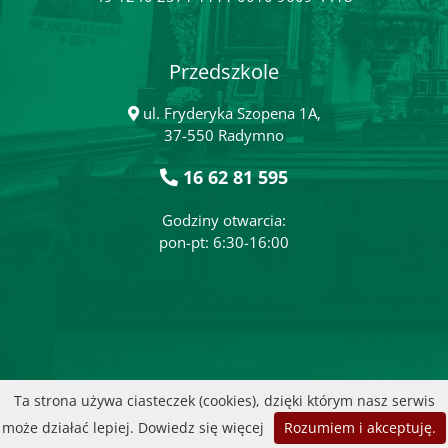
Przedszkole
ul. Fryderyka Szopena 1A,
37-550 Radymno
16 62 81 595
Godziny otwarcia:
pon-pt: 6:30-16:00
Ta strona używa ciasteczek (cookies), dzięki którym nasz serwis
może działać lepiej.
Dowiedz się więcej
Rozumiem i akceptuję.
Wykonanie:
DobraStronaParafii.pl
|
przemyska.pl