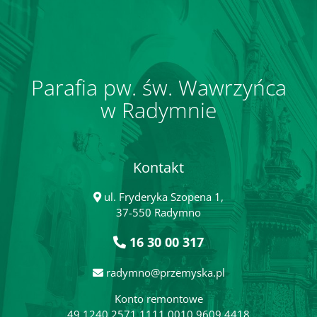
Parafia pw. św. Wawrzyńca
w Radymnie
Kontakt
ul. Fryderyka Szopena 1,
37-550 Radymno
16 30 00 317
radymno@przemyska.pl
Konto remontowe
49 1240 2571 1111 0010 9609 4418