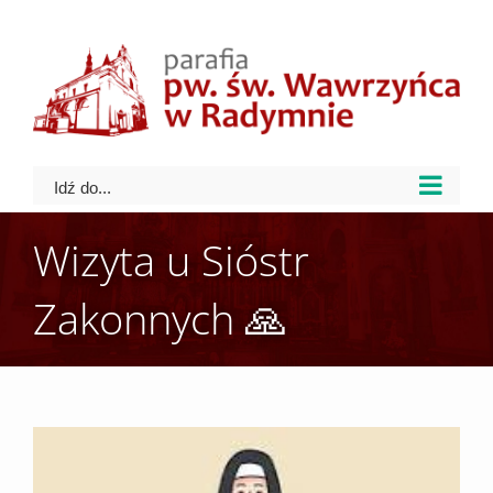
Skip
to
content
Idź do...
Wizyta u Sióstr
Zakonnych 🙏
View
Larger
Image