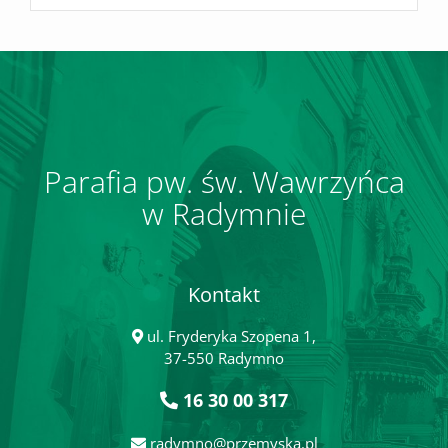
Parafia pw. św. Wawrzyńca
w Radymnie
Kontakt
ul. Fryderyka Szopena 1,
37-550 Radymno
16 30 00 317
radymno@przemyska.pl