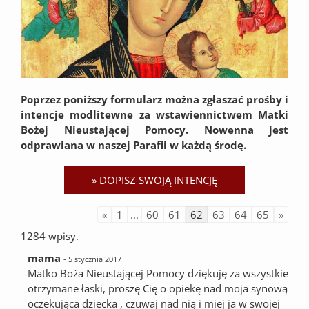
Poprzez poniższy formularz można zgłaszać prośby i
intencje modlitewne za wstawiennictwem Matki
Bożej Nieustającej Pomocy. Nowenna jest
odprawiana w naszej Parafii w każdą środę.
«
1
...
60
61
62
63
64
65
»
1284 wpisy.
mama
- 5 stycznia 2017
Matko Boża Nieustającej Pomocy dziękuję za wszystkie
otrzymane łaski, proszę Cię o opiekę nad moja synową
oczekująca dziecka , czuwaj nad nią i miej ja w swojej