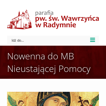
Skip
to
content
Idź do...
Nowenna do MB
Nieustającej Pomocy